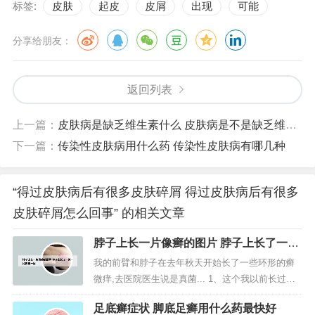
标签:
皮肤
起皮
皮屑
出现
可能
分享给朋友：
返回列表
上一篇：
皮肤病是缺乏维生素什么 皮肤病是不是缺乏维生素
下一篇：
传染性皮肤病用什么药 传染性皮肤病有哪几种
“得过皮肤病后有很多皮肤碎屑 得过皮肤病后有很多
皮肤碎屑怎么回事” 的相关文章
脖子上长一片像癣的图片 脖子上长了一片
一片像癣一样
我的前臂和脖子在去年秋天开始长了一些环形的癣
微痒,去医院医生说是真菌... 1、这个我以前长过，
在脚上。老辈人说是“铜钱癣”想铜钱那样一快红的，
足底癣症状 脚底足癣用什么药最快好
边上长有痘痘一样密集长着，痒的！用过几中民间