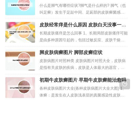
的药方：把效果最好的的是 把盐（我们的食用盐）
什么是脚气有哪些症状?脚气是什么样的? 脚气（也
弄成粉末状，加上写菜籽油搅拌弄成糊，敷在患
叫足癣）发生于足趾中间、足跖部的皮肤癣菌感
处。2、病情分析： 从上...
染，有时可延及到足跟及足背，其中仅延及到足背
皮肤经常痒是什么原因 皮肤白天没事一到
的叫体癣。脚气是一种由真菌感染引起来的皮肤
晚上特别痒
病，一般表现为脚趾间起水泡，脚趾间皮肤蜕皮，
长期皮肤瘙痒是怎么回事 1、长期局部皮肤瘙痒可能
也可出现足部皮肤糜烂或皮肤增厚，开裂，常常伴
是由多种原因引起的，包括过敏反应、皮肤干燥、
随足部皮肤骚痒。临床上按照脚气的不同...
皮肤感染、神经性皮炎等。如果你长期感到局部皮
脚皮肤病癣图片 脚部皮癣症状
肤瘙痒，建议你前往医院就诊，以便医生能够进行
全面的检查和确诊。2、长期皮肤瘙痒也可能是某些
皮肤病图片对照种类 皮肤病图片对照大全，皮肤病
疾病引起的。例如干性湿疹、银屑病和荨麻疹等皮
是指有关皮肤的疾病，皮肤是人体最大的器官，皮
肤疾病都可能导致皮肤长期出现瘙...
肤病的种类有很多，大部分内脏发生的疾病也可以
初期牛皮肤癣图片 早期牛皮肤癣能治愈吗
在皮肤上出现一些症状，下面分享皮肤病图片对照
大全。体癣：是发生在人皮肤浅表层的真菌感染性
各种皮肤病图片大全(各种皮肤病图片大全大图) 1、
皮肤病，分为直接接触和间接接触传染。主要表现
体癣：是发生在人皮肤浅表层的真菌感染性皮肤
为红色斑块、干鳞湿硬、皮肤瘙痒、多...
病，分为直接接触和间接接触传染。主要表现为红
鼻翼两侧皮肤脱皮怎么治 鼻翼两侧蜕皮是
色斑块、干鳞湿硬、皮肤瘙痒、多环重叠。2、这些
怎么回事
皮肤病主要体现在皮肤易瘙痒、手足会皲裂等。3、
鼻翼两侧干燥脱皮怎么办 1、鼻腔两边出现脱皮的现
银屑病图片 人体100种皮肤病对照图片：银屑病 银
象，首先考虑是干燥引起的，因为秋季气温干燥的
屑病是一种自身免疫性疾...
原因，这时可以通过多喝水，涂抹护肤品来改善。