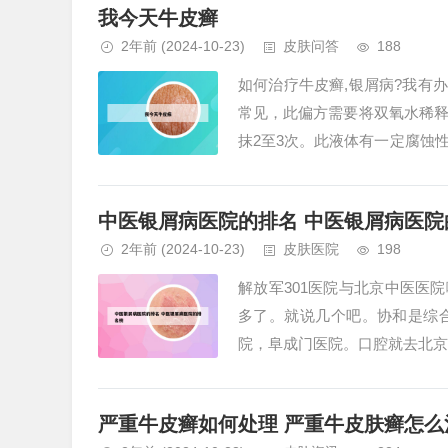
我今天牛皮癣
2年前
(2024-10-23)
皮肤问答
188
如何治疗牛皮癣,银屑病?我有
常见，此偏方需要将双氧水稀
抹2至3次。此液体有一定腐蚀
见的调味剂。该偏方是将大蒜捣成
中医银屑病医院的排名 中医银屑病医院
2年前
(2024-10-23)
皮肤医院
198
解放军301医院与北京中医医
多了。就说几个吧。协和是综
院，阜成门医院。口腔就去北京
虽是部队的医院，但每天去301看
严重牛皮癣如何处理 严重牛皮肤癣怎么