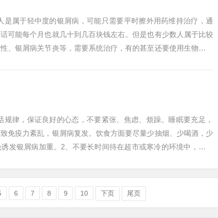
些人是属于轻中度的银屑病，可能只需要平时擦外用药维持治疗，通
的话可能每个月也就几十到几百块钱左右。但是也有少数人属于比较
疱性、银屑病关节炎等，需要系统治疗，有的甚至还要使用生物制剂
癣的治疗需...
生活规律，保证良好的心态，不要紧张、焦虑、烦躁。睡眠要充足，
导致免疫力紊乱，银屑病复发。饮食方面要尽量少抽烟、少喝酒，少
免诱发银屑病加重。2、不要长时间待在超市或寒冷的环境中，避免
通风干燥。...
5
6
7
8
9
10
下页
尾页