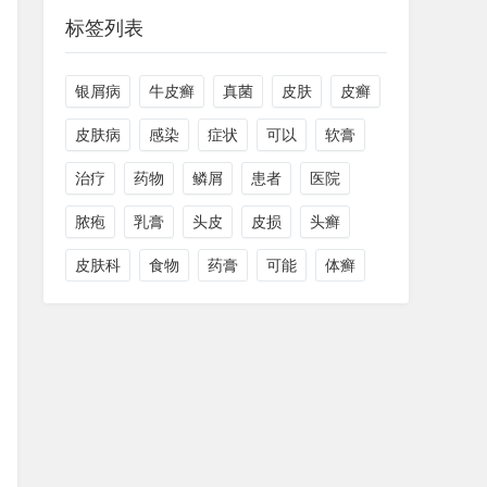
标签列表
银屑病
牛皮癣
真菌
皮肤
皮癣
皮肤病
感染
症状
可以
软膏
治疗
药物
鳞屑
患者
医院
脓疱
乳膏
头皮
皮损
头癣
皮肤科
食物
药膏
可能
体癣