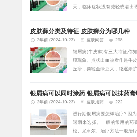
天，临床症状没有减轻或者出
切忌瘙抓、摩擦、热水烫洗。 保
皮肤藓分类及特征 皮肤癣分为哪几种
2年前
(2024-10-23)
皮肤问答
268
银屑病(牛皮癣)有三大特征,
膜现象、点状出血被看作是牛
丘疹，粟粒至绿豆大，继逐渐
明显，表面覆盖多层干燥的银白色
银屑病可以同时涂药 银屑病可以抹药膏
2年前
(2024-10-23)
皮肤用药
222
进行期银屑病要怎样治疗? 因
退期来选择。一般的常用的药
松、尤卓尔。治疗方法一般治