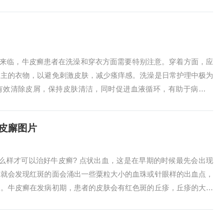
主张内服一些...
天来临，牛皮癣患者在洗澡和穿衣方面需要特别注意。穿着方面，应
为主的衣物，以避免刺激皮肤，减少瘙痒感。洗澡是日常护理中极为
有效清除皮屑，保持皮肤清洁，同时促进血液循环，有助于病情恢
去皮肤的油脂...
皮廨图片
么样才可以治好牛皮癣? 点状出血，这是在早期的时候最先会出现
后就会发现红斑的面会涌出一些粟粒大小的血珠或针眼样的出血点，
的。牛皮癣在发病初期，患者的皮肤会有红色斑的丘疹，丘疹的大小
并不多，初...