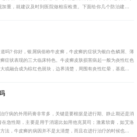
现加重，就建议及时到医院做相应检查。下面给你几个防治建议：
持外阴部清洁...
你知道吗? 你好，银屑病俗称牛皮癣，牛皮癣的症状为银白色鳞屑、薄
皮癣症状表现的三大临床特色。牛皮癣皮肤损害病起一般为炎性红色
扩大或融合成为棕红色斑块，边界清楚，周围有炎性红晕，基底浸润
鳞屑。...
吗
为治疗病的外用药膏非常多，关键是要根据是进行期、静止期还是消
膏在急性期，主要是用于消退比如用他克莫司；激素软膏，如艾洛
疗方法，牛皮癣的病因并不是太清楚，而且在进行治疗的时候也比较