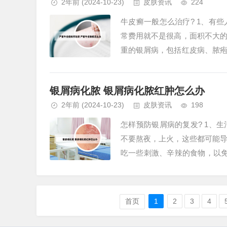
2年前
(2024-10-23)
皮肤资讯
224
牛皮癣一般怎么治疗? 1、有
常费用就不是很高，面积不大
重的银屑病，包括红皮病、脓
治疗。2、总结而言，点滴型牛皮
银屑病化脓 银屑病化脓红肿怎么办
2年前
(2024-10-23)
皮肤资讯
198
怎样预防银屑病的复发? 1、
不要熬夜，上火，这些都可能
吃一些刺激、辛辣的食物，以
受到太冷或太热的刺激，保持客厅
首页
1
2
3
4