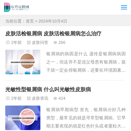
当前位置：
首页
> 2024年10月4日
皮肤活检银屑病 皮肤活检银屑病怎么治疗
2年前
皮肤问答
266
银屑病的病因是什么 遗传是银屑病病因
之一，但这并不是说父母患有银屑病，孩
子就一定会得银屑病，还要在环境因素的
叠加下才会发生。环境对银屑病的作用，
主要是指感染和应激，所谓感染是指上呼
光敏性型银屑病 什么叫光敏性皮肤病
吸道的感染或皮肤本身菌群的失调，而应
2年前
皮肤资讯
424
激因素主要包括焦虑、紧张和睡眠严重不
银屑病早期病型 首先，银屑病分好几种
足。银屑病发病原因比较复杂，病因尚未
类型，最常见的就是寻常型银屑病。它早
明确。近年来...
期主要表现的就是红色针头或者粟粒大的