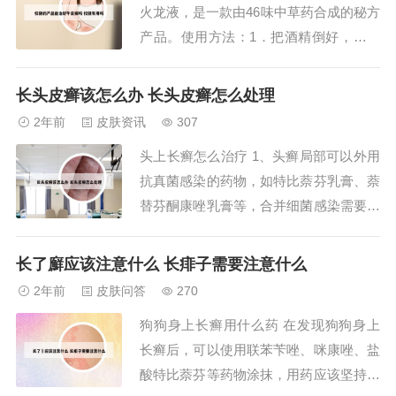
火龙液，是一款由46味中草药合成的秘方
疗...
产品。使用方法：1．把酒精倒好，按照
调理的部位大小把塑料薄膜剪好，把三块
大毛巾叠好放在水中，其它三块毛巾叠好
长头皮癣该怎么办 长头皮癣怎么处理
待用。治疗神经衰弱：经常用火龙液泡脚
2年前
皮肤资讯
307
还可以治疗神经衰弱，防止失眠。权健火
头上长癣怎么治疗 1、头癣局部可以外用
龙液的使用方法 火龙液薰蒸足疗的十大
抗真菌感染的药物，如特比萘芬乳膏、萘
好处：对神...
替芬酮康唑乳膏等，合并细菌感染需要外
涂夫西地酸乳膏等，单纯外用药膏并不能
将头癣治愈，也需要口服特比萘芬或者是
长了廯应该注意什么 长痱子需要注意什么
伊曲康唑，疗程至少一个月左右。2、头
2年前
皮肤问答
270
上长癣一般可在医生指导下通过使用红霉
狗狗身上长癣用什么药 在发现狗狗身上
素软膏，莫匹罗星软膏，伊曲康唑软膏，
长癣后，可以使用联苯苄唑、咪康唑、盐
酮康唑软膏...
酸特比萘芬等药物涂抹，用药应该坚持使