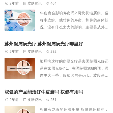
红晕，基底浸润明显，表面有很多层银
2年前
皮肤资讯
464
屑。第二：轻轻刮除表面鳞屑，逐渐露出
牛皮癣会影响寿命吗? 斑块状银屑病。俗
一层淡红色发亮的半透明薄膜，称薄膜现
称牛皮癣。他对你的寿命。和你的身体状
象。2、你取...
况。没有什么太大的影响。主要是从外观
上。招人讨厌。如果长在头皮上。那当然
是很着急。如果长在衣服里面。那你就不
苏州银屑病光疗 苏州银屑病光疗哪里好
用特别着急。因为这个病是个慢性病。很
2年前
皮肤资讯
292
难治愈。如果。碰到医院有药。使它发展
银屑病这样的病要光疗是去医院照光好还
很慢。甚至于停止发展。如果你注意治
是在家照光好? 1、在医院照308的话，强
疗。也其他地...
度更大一些，假如照的是uv b。波段是一
样的，根据自身情况而定的吧！方便去医
院的话，还是可以去医院照的，不方便的
权健的产品能治好牛皮癣吗 权健有用吗
话自己造一个VB也可以。现在家用照光
2年前
皮肤资讯
251
的那个机器的使用已经普及广泛了。2、
权健火龙液的用法用量 权健体用精油：
我之前得银屑病，我治疗用的就是这款光