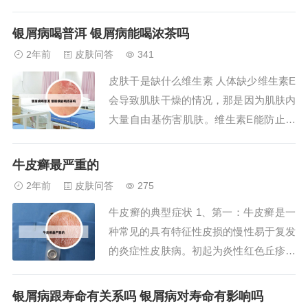
丘疹。以后逐渐扩大或者融合成斑片，它
呈鲜红色或者深红色，高出皮肤。它的机
银屑病喝普洱 银屑病能喝浓茶吗
体浸润比较明显，表现表面覆盖有多层干
2年前
皮肤问答
341
燥的灰白或者银白色的鳞屑。银屑病有很
皮肤干是缺什么维生素 人体缺少维生素E
多类型，常见类型有寻常型、关节病型、
会导致肌肤干燥的情况，那是因为肌肤内
脓疱型、红皮...
大量自由基伤害肌肤。维生素E能防止自
由基对肌肤造成的伤害，所以当机体缺乏
维生素E的时候，皮肤可能会受损。维生
牛皮癣最严重的
素A缺乏：缺乏维生素A会使上皮细胞的
2年前
皮肤问答
275
功能减退，导致皮肤弹性下降，干燥粗
牛皮癣的典型症状 1、第一：牛皮癣是一
糙，失去光泽。如：皮肤黏膜症，症状状
种常见的具有特征性皮损的慢性易于复发
表现为：全身...
的炎症性皮肤病。初起为炎性红色丘疹，
约粟粒至绿豆大小，以后逐渐扩大或融合
成为棕红色斑块，边界清楚，周围有炎性
银屑病跟寿命有关系吗 银屑病对寿命有影响吗