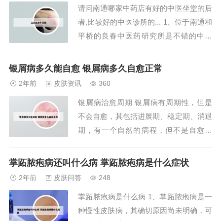
请问南通哪家中药店有好的中医坐堂的后
屑，导致蛋白质丢失，应注意补充营养，
者,比较好的中医诊所的... 1、位于南通和
饮食要合理化，不...
平桥的良春中医药研究所是不错的中医
院，坐堂的朱良春老医生，是享受国务院
津贴的，连非典都有办法对付！建议你也
银屑病多久能自愈 银屑病多久自愈正常
去试试，最好周末去，是他的诊断时间
2年前
皮肤资讯
360
。2、南通朱良春中医诊所，有类风湿病
银屑病治愈周期 银屑病有周期性，但是
人看了有效果的吗？？我吃了一段时间为
不会自愈，其包括进展期、稳定期、消退
何不起...
期，有一个自然的病程，但不是自愈周
期。寻常型：急性期患者的病情好转周期
相对较短。病因明确的点滴型银屑病患者
掌跖脓疱病还叫什么病 掌跖脓疱病是什么症状
如积极进行治疗，好转周期可能为半个月
2年前
皮肤问答
248
至一个月，如持续服用中药，可能达到痊
掌跖脓疱病是什么病 1、掌跖脓疱病是一
愈状态。点滴银屑病自愈周期大概3到6个
种慢性皮肤病，其确切原因尚未明确，可
月，自愈也是...