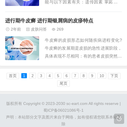
能与以下因素有关：遗传因素 掌跖脓疱
病的发生与遗传因素有一定关系。研究表
明，该病在家族中有较高的发病率，因此
进行期牛皮癣 进行期银屑病的皮疹特点
遗传因素可能是该病的重要原因之一。免
2年前
皮肤问答
269
疫因素 掌跖脓疱病患者的免疫系统异
牛皮癣的皮损形态如何随疾病进程变化?
常，可能是一种自身免疫性疾病。2、病
牛皮癣的发展期是皮损的急性进展阶段，
情分析：掌跖...
具体表现不尽相同：有的患者皮损突然爆
发，短期内即可布满全身，但很快会转入
牛皮癣稳定期，皮损不再发展蔓延；有的
首页
1
2
3
4
5
6
7
8
9
10
下页
牛皮癣患者的发展期则持续时间较长，不
尾页
断出现少量新的皮损，原有的皮损或缓慢
的持续发展，或停止发展而处于静止状
版权所有 Copyright © 2023-2030 sc-eart.com All rights reserve |
态，甚至有少...
蜀ICP备06021086号-1
声明：本站部分文字及图片来自于网络，如有侵权请您联系本站删
除