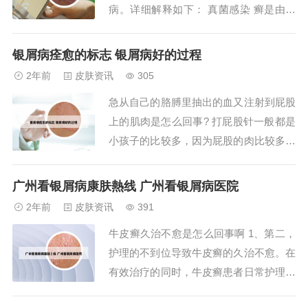
病。详细解释如下： 真菌感染 癣是由于
一种名为真菌的微生物侵犯人体皮肤所
致。这些真菌在适宜的环境条件下，如温
银屑病痊愈的标志 银屑病好的过程
暖、潮湿的环境，容易生长繁殖，导致皮
2年前
皮肤资讯
305
肤感染。 皮肤抵抗力下降 皮肤的抵抗力
急从自己的胳膊里抽出的血又注射到屁股
降低，容易使真菌入侵。身上会长体癣的
上的肌肉是怎么回事? 打屁股针一般都是
原因 真菌...
小孩子的比较多，因为屁股的肉比较多，
打针的时候针头不容易伤到骨头，小孩子
的的手臂肌肉没有长好，针打在屁股上会
广州看银屑病康肤熱线 广州看银屑病医院
比较安全，要不就是剂量比较大的还有刺
2年前
皮肤资讯
391
激性比较强的也比较适合打屁股针。然
牛皮癣久治不愈是怎么回事啊 1、第二，
后，由张绍恩从两名患回归热病症的人身
护理的不到位导致牛皮癣的久治不愈。在
上，各抽出l...
有效治疗的同时，牛皮癣患者日常护理工
作也不可小视。多运动、多出汗有助于皮