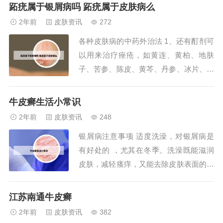
肤血液循环和新陈代谢，以及免疫能力的
跖疣属于银屑病吗 跖疣属于皮肤病么
提高，相反如果患者少动少汗就不利于病
2年前
皮肤资讯
272
情的恢复，难以抵抗外界毒素因子的入
各种皮肤病的中药外治法 1、还有酊剂可
侵，可能诱发和加重病情。2、牛皮癣通
以用来治疗痤疮，如黄连、黄柏、地肤
常是指银屑病...
子、苦参、陈皮、黄芩、丹参、冰片、甲
硝唑、莱菔子、维生素B6（这是一个中
西医结合的方子，但大部分中药组成）。
牛皮癣生活小常识
以上中药磨碎后加入60-40%的乙醇溶液
2年前
皮肤资讯
248
泡7天以后过滤，再将西药碾碎后加入滤
银屑病注意事项 适度洗澡，对银屑病是
液融化后用来涂抹患处。它能够 杀菌止
有好处的 ，尤其在冬季。洗澡既能滋润
痒 ，一...
皮肤，减轻瘙痒，又能去除皮肤表面的污
垢和鳞屑，促进血液循环和皮肤新陈代
谢，促进药物的渗透，对病情恢复有一定
江苏南通牛皮癣
的帮助。冬季要防止皮肤干燥 ，多用滋
2年前
皮肤资讯
382
润皮肤的油、脂。本病由于皮肤大量脱