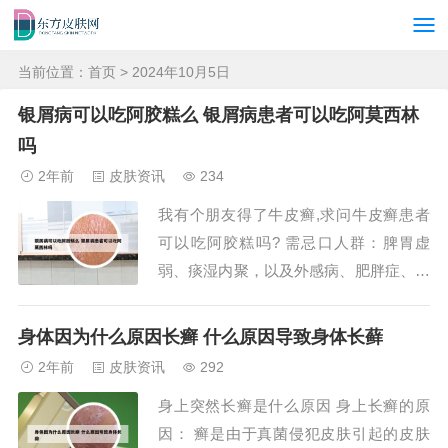
当前位置：
首页
> 2024年10月5日
银屑病可以吃阿胶糕么 银屑病患者可以吃阿莫西林
吗
2年前
皮肤资讯
234
我有个朋友得了牛皮癣,求问牛皮癣患者
可以吃阿胶糕吗? 需忌口人群：脾胃虚
弱、痰湿内聚，以及外感病、肥胖症、糖
尿病、心脑血管疾病、黄疸、肠炎等病患
者。一切皆因所食之物滞腻。说回来，这
身体因为什么原因长癣 什么原因导致身体长藓
类食物大致可以分成两个类别，一是饮
2年前
皮肤资讯
292
料、糕点这样的甘甜之物，二是糯米、
身上突然长癣是什么原因 身上长癣的原
奶、肥肉、煮鸡蛋、阿胶、鲍鱼这样蛋白
因： 癣是由于真菌侵犯皮肤引起的皮肤
质含量丰富的东西...