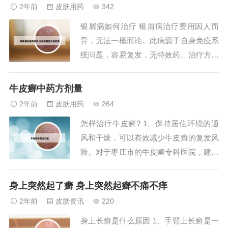
广泛使用的，含有糖皮质激素的这一类药
2年前
皮肤用药
342
物，它的治疗也比较好。银屑病的治疗主
银屑病如何治疗 银屑病治疗费用因人而
要包括外用、系统和物理治疗三大类，外
异，无法一概而论。此病源于自身免疫系
用药物治疗方面...
统问题，容易复发，无特效药。治疗方式
通常包括外用软膏、口服免疫抑制剂，以
及紫外线等物理疗法。此外，患者应注重
牛皮癣中药方剂量
清淡饮食，避免烟酒，保持心情愉悦。治
2年前
皮肤用药
264
疗银屑病的总费用大致在几千元之间，但
怎样治疗牛皮癣? 1、保持居住环境的通
具体费用取决于所采用的治疗方法。张建
风和干燥，可以有效减少牛皮癣的复发风
中教授说，我...
险。对于枣庄市的牛皮癣专科医院，建议
咨询当地卫生部门或通过网络平台查找，
选择信誉良好、专业性强的医疗机构进行
身上突然起了癣 身上突然起癣不痛不痒
就诊。在日常护理中，正确清洁患处，避
2年前
皮肤资讯
220
免用力剥落皮肤，以防局部感染，导致红
身上长癣是什么原因 1、手臂上长癣是一
肿、发热、疼痛等不良反应，影响治疗效