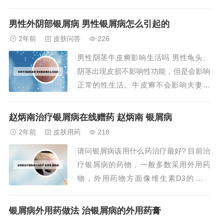
因遗传病。免疫因素近年来多已认为银屑
病是免疫或炎症介导的疾病。感染因素研
男性外阴部银屑病 男性银屑病怎么引起的
究证实链球菌感染、金黄色葡萄球菌感
2年前
皮肤问答
226
染、真菌感染与银屑病的发病有关，病毒
男性阴茎牛皮癣影响生活吗 男性龟头、
感染与银屑病发病是否相关尚未明确。内
阴茎出现皮损不影响性功能，但是会影响
分泌因素妊...
正常的性生活。牛皮癣不会影响夫妻生
活。专家指出，牛皮癣长在外阴或皮肤的
暴露处，对女性牛皮癣患者的影响远比对
赵炳南治疗银屑病在线赠药 赵炳南 银屑病
男性的影响更大。当银屑病症状出现在男
2年前
皮肤用药
218
性患者的私密部位时，会在啪啪的过程中
请问银屑病该用什么药治疗最好? 目前治
脱落鳞屑，如果是女性银屑病患者，则有
疗银屑病的药物，一般多数采用外用药
可能会出现阴道...
物，外用药物方面像维生素D3的衍生
物，也就是卡泊三醇，也叫达力士。或者
一些国产的药物，相对不含激素的。一直
银屑病外用药做法 治银屑病的外用药膏