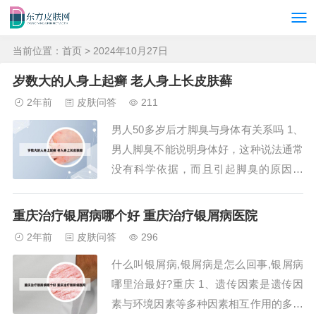
当前位置：
首页
> 2024年10月27日
岁数大的人身上起癣 老人身上长皮肤藓
2年前
皮肤问答
211
男人50多岁后才脚臭与身体有关系吗 1、
男人脚臭不能说明身体好，这种说法通常
没有科学依据，而且引起脚臭的原因较
多，比如生理性因素，也可能是病理性因
素导致。2、如果在平时的时候经常闻到
重庆治疗银屑病哪个好 重庆治疗银屑病医院
老年，身上一些汗臭的味道，同时还带有
2年前
皮肤问答
296
尿臭味就要引起重视了，可能是糖尿病的
什么叫银屑病,银屑病是怎么回事,银屑病
一种前期表现，这也说明肾脏功能出现了
哪里治最好?重庆 1、遗传因素是遗传因
问题所导致...
素与环境因素等多种因素相互作用的多基