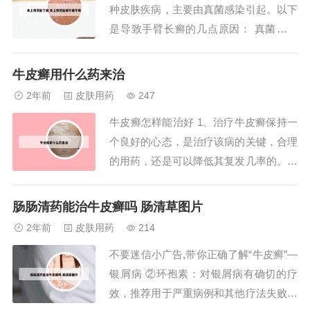
种皮肤疾病，主要由真菌感染引起。以下
果和恢复时...
是导致手臂长癣的几点原因： 真菌感染
手臂上的癣是由于皮肤感染了真菌，如红
色毛癣菌等。这些真菌通常存在于空气中
牛皮癣用什么药来治
或接触物的表面，当皮肤抵抗力下降或受
2年前
皮肤用药
247
到损伤时，真菌便会侵入并繁殖，引发感
牛皮癣怎样能治好 1、治疗牛皮癣保持一
染。2、癣是由真菌引起的皮肤病。这种
个良好的心态，是治疗该病的关键，合理
真菌通常...
的用药，还是可以降低其复发几率的。用
药时应注意：不可片面追求近期疗效。西
医治疗虽然快捷，但是容易复发。选用中
肠肠清药能治牛皮癣吗 肠清草图片
医治疗比较好。虽然慢但是不影响整体健
2年前
皮肤用药
214
康，副作用少，远期疗效好。平时要生活
不要迷信小广告,带你正确了解“牛皮癣”—
有规律，多加锻炼，饮食清淡有营养，不
银屑病 ②环孢素：对银屑病有确切的疗
必刻意忌口...
效，推荐用于严重病例和其他疗法失败的